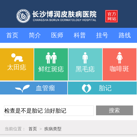
首页
简介
医师
科普
挂号
路线
太田痣
咖啡斑
鲜红斑痣
黑毛痣
血管瘤
胎记
当前位置：
首页
>
疾病类型