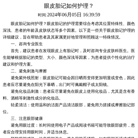
眼皮胎记如何护理？
2024年06月05日 16:39:59
时间:
眼皮胎记如何护理？眼皮胎记的护理需要综合考虑其位置特殊性、颜色
深浅、患者的年龄及皮肤状态等多个因素。以下是一些关于眼皮胎记护理的
详细建议，旨在帮助患者及其家属更好地管理和照顾这一特殊情况。
一、咨询专业医生
首先，建议患者在发现眼皮上有胎记时，及时咨询专业皮肤科医生。医
生能够根据胎记的类型、大小、颜色深浅等因素，为患者提供个性化的治疗
建议和护理方案。
二、避免刺激与摩擦
避免紫外线照射：眼皮胎记可能会因日晒而变得更加明显或变色，因此
患者应尽量避免在阳光下暴晒，出门时可佩戴帽子或太阳镜。
避免化妆品刺激：患者应尽量避免在眼皮上使用化妆品，尤其是含有香
料、酒精等刺激性成分的化妆品。
轻柔清洁：使用温和的洁面产品清洁眼部，避免用力搓揉或摩擦胎记部
位。
三、注意眼部健康
避免用眼过度：长时间使用电子产品或阅读书籍可能导致眼部疲劳，患
者应合理安排用眼时间，并适当休息。