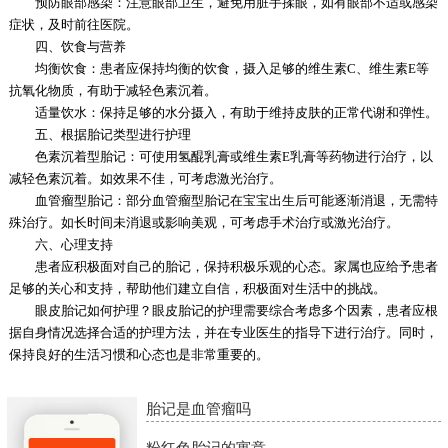
预防眼部感染：注意眼部卫生，避免用脏手揉眼，如有眼部不适或感染
症状，及时前往医院。
四、饮食与营养
均衡饮食：患者应保持均衡的饮食，摄入足够的维生素C、维生素E等
抗氧化物质，有助于减轻色素沉着。
适量饮水：保持足够的水分摄入，有助于维持皮肤的正常代谢和弹性。
五、根据胎记类型进行护理
色素沉着型胎记：可使用氢醌乳膏或维生素E乳膏等药物进行治疗，以
减轻色素沉着。如效果不佳，可考虑激光治疗。
血管瘤型胎记：部分血管瘤型胎记在宝宝出生后可能逐渐消退，无需特
殊治疗。如长时间未消退或影响美观，可考虑手术治疗或激光治疗。
六、心理支持
患者应积极面对自己的胎记，保持积极乐观的心态。家属也应给予患者
足够的关心和支持，帮助他们建立自信，积极面对生活中的挑战。
眼皮胎记如何护理？眼皮胎记的护理需要综合考虑多个因素，患者应根
据自身情况选择合适的护理方法，并在专业医生的指导下进行治疗。同时，
保持良好的生活习惯和心态也是非常重要的。
胎记是血管瘤吗
粉红色胎记的寓意