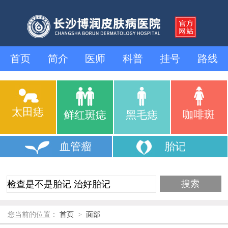
首页
简介
医师
科普
挂号
路线
太田痣
咖啡斑
鲜红斑痣
黑毛痣
血管瘤
胎记
您当前的位置：
首页
>
面部