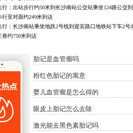
：出站步行约50米到长沙南站公交站乘坐124路公交
行至对面约249米到达
：长沙南站乘坐地跌2号线到迎宾路口地铁站下车2号
巷约750米到达
胎记是血管瘤吗
粉红色胎记的寓意
婴儿血管瘤是怎么得的
眼皮上胎记怎么去除
激光能去黑色素胎记吗