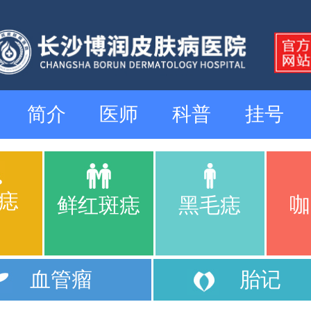
简介
医师
科普
挂号
痣
咖
鲜红斑痣
黑毛痣
血管瘤
胎记