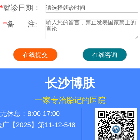
*
就诊日期：
*
备 注:
长沙博肤
一家专治胎记的医院
休息：8:00-17:00
广【2025】第11-12-548