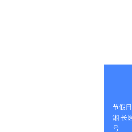
节假日无
湘·长医
号