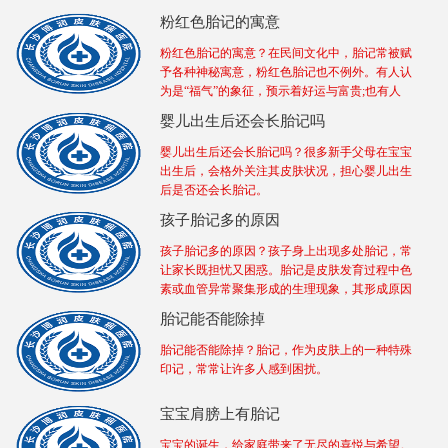
粉红色胎记的寓意
粉红色胎记的寓意？在民间文化中，胎记常被赋
予各种神秘寓意，粉红色胎记也不例外。有人认
为是“福气”的象征，预示着好运与富贵;也有人
婴儿出生后还会长胎记吗
婴儿出生后还会长胎记吗？很多新手父母在宝宝
出生后，会格外关注其皮肤状况，担心婴儿出生
后是否还会长胎记。
孩子胎记多的原因
孩子胎记多的原因？孩子身上出现多处胎记，常
让家长既担忧又困惑。胎记是皮肤发育过程中色
素或血管异常聚集形成的生理现象，其形成原因
胎记能否能除掉
胎记能否能除掉？胎记，作为皮肤上的一种特殊
印记，常常让许多人感到困扰。
宝宝肩膀上有胎记
宝宝的诞生，给家庭带来了无尽的喜悦与希望。