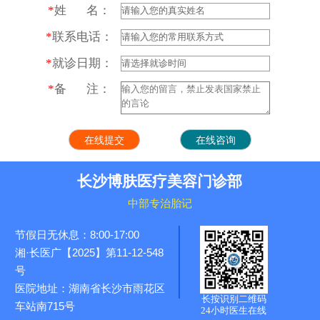
*
姓 名：
*
联系电话：
*
就诊日期：
*
备 注：
长沙博肤医疗美容门诊部
中部专治胎记
节假日无休息：8:00-17:00
湘·长医广【2025】第11-12-548
号
医院地址：湖南省长沙市雨花区
长按识别二维码
车站南715号
24小时医生在线