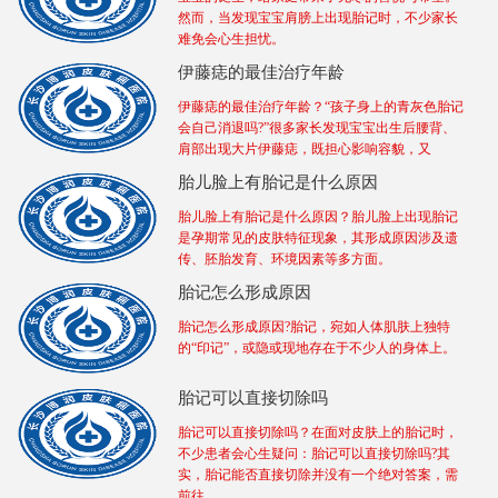
然而，当发现宝宝肩膀上出现胎记时，不少家长
难免会心生担忧。
伊藤痣的最佳治疗年龄
伊藤痣的最佳治疗年龄？“孩子身上的青灰色胎记
会自己消退吗?”很多家长发现宝宝出生后腰背、
肩部出现大片伊藤痣，既担心影响容貌，又
胎儿脸上有胎记是什么原因
胎儿脸上有胎记是什么原因？胎儿脸上出现胎记
是孕期常见的皮肤特征现象，其形成原因涉及遗
传、胚胎发育、环境因素等多方面。
胎记怎么形成原因
胎记怎么形成原因?胎记，宛如人体肌肤上独特
的“印记”，或隐或现地存在于不少人的身体上。
胎记可以直接切除吗
胎记可以直接切除吗？在面对皮肤上的胎记时，
不少患者会心生疑问：胎记可以直接切除吗?其
实，胎记能否直接切除并没有一个绝对答案，需
前往