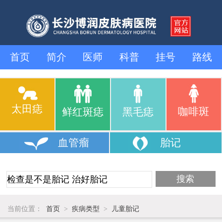
首页
简介
医师
科普
挂号
路线
太田痣
咖啡斑
鲜红斑痣
黑毛痣
血管瘤
胎记
当前位置：
首页
>
疾病类型
>
儿童胎记