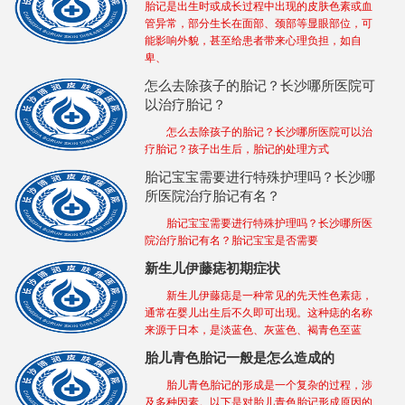
胎记是出生时或成长过程中出现的皮肤色素或血
管异常，部分生长在面部、颈部等显眼部位，可
能影响外貌，甚至给患者带来心理负担，如自
卑、
怎么去除孩子的胎记？长沙哪所医院可
以治疗胎记？
怎么去除孩子的胎记？长沙哪所医院可以治
疗胎记？孩子出生后，胎记的处理方式
胎记宝宝需要进行特殊护理吗？长沙哪
所医院治疗胎记有名？
胎记宝宝需要进行特殊护理吗？长沙哪所医
院治疗胎记有名？胎记宝宝是否需要
新生儿伊藤痣初期症状
新生儿伊藤痣是一种常见的先天性色素痣，
通常在婴儿出生后不久即可出现。这种痣的名称
来源于日本，是淡蓝色、灰蓝色、褐青色至蓝
胎儿青色胎记一般是怎么造成的
胎儿青色胎记的形成是一个复杂的过程，涉
及多种因素。以下是对胎儿青色胎记形成原因的